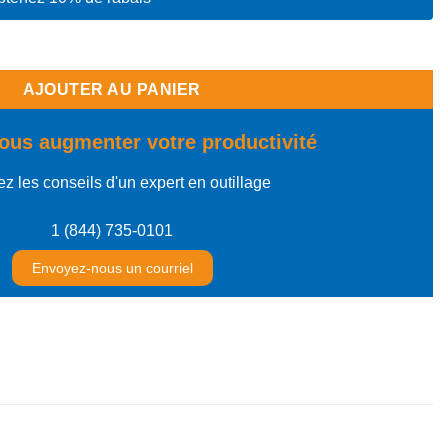
4" FR
AJOUTER AU PANIER
ous augmenter votre productivité
z les conseils d'un expert en outillage
1 (844) 735-0101
Envoyez-nous un courriel