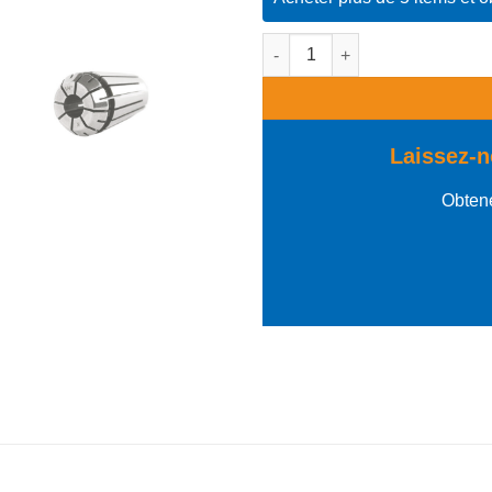
quantité de Collet ER16 - d=1/
Laissez-n
Obtene