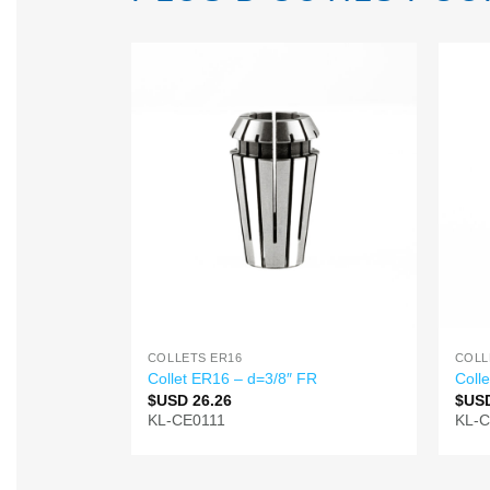
COLLETS ER16
COLL
Collet ER16 – d=3/8″ FR
Coll
$USD
26.26
$US
KL-CE0111
KL-