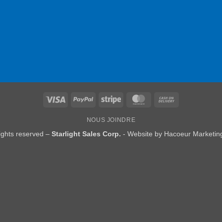
Visa
PayPal
Stripe
MasterCard
Cash
On
NOUS JOINDRE
Delivery
rights reserved –
Starlight Sales Corp.
- Website by
Hacoeur Marketing