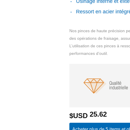
Usinage interne et exte
Ressort en acier intégr
Nos pinces de haute précision per
des opérations de fraisage, assur
L’utilisation de ces pinces à res
performances d’outil.
25.62
$USD
Acheter plus de 5 items et 