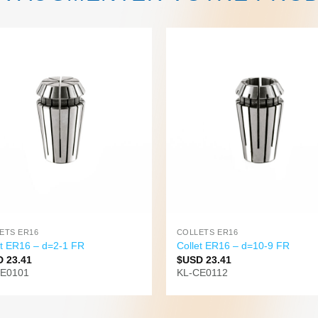
ETS ER16
COLLETS ER16
et ER16 – d=2-1 FR
Collet ER16 – d=10-9 FR
D
23.41
$USD
23.41
CE0101
KL-CE0112