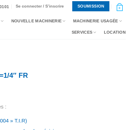
Se connecter / S’inscrire
SOUMISSION
-0101
0
NOUVELLE MACHINERIE
MACHINERIE USAGÉE
SERVICES
LOCATION
=1/4″ FR
s :
004 » T.I.R)