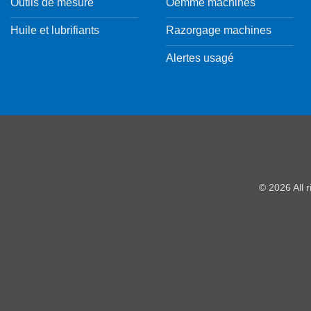
Outils de mesure
Oemme machines
Huile et lubrifiants
Razorgage machines
Alertes usagé
© 2026 All 