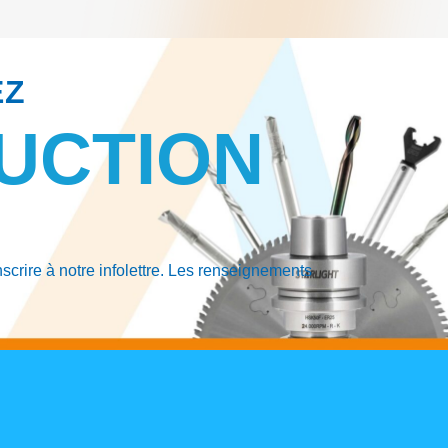
EZ
UCTION
crire à notre infolettre. Les renseignements