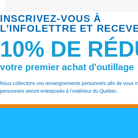
INSCRIVEZ-VOUS À
L’INFOLETTRE ET RECEV
10% DE RÉD
votre premier achat d'outillage
Nous collectons vos renseignements personnels afin de vous ins
personnels seront entreposés à l’extérieur du Québec.