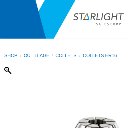
Passer
au
contenu
SHOP
/
OUTILLAGE
/
COLLETS
/
COLLETS ER16