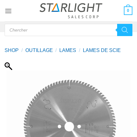
Passer
0
au
contenu
Recherche
de
produits
SHOP
/
OUTILLAGE
/
LAMES
/
LAMES DE SCIE