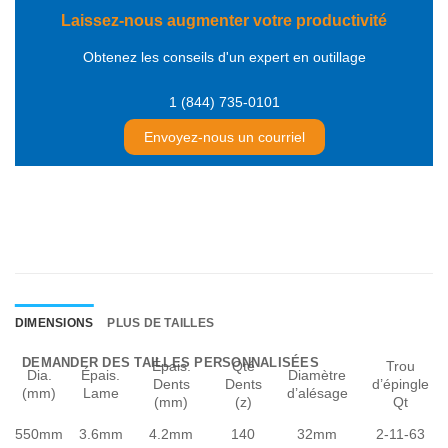
Laissez-nous augmenter votre productivité
Obtenez les conseils d'un expert en outillage
1 (844) 735-0101
Envoyez-nous un courriel
DIMENSIONS
PLUS DE TAILLES
DEMANDER DES TAILLES PERSONNALISÉES
Épais.
Qté
Trou
Dia.
Épais.
Diamètre
Dents
Dents
d’épingle
(mm)
Lame
d’alésage
(mm)
(z)
Qt
550mm
3.6mm
4.2mm
140
32mm
2-11-63